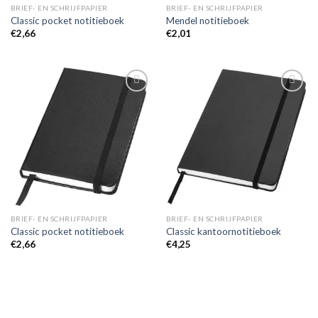
BRIEF- EN SCHRIJFPAPIER
BRIEF- EN SCHRIJFPAPIER
Classic pocket notitieboek
Mendel notitieboek
€
2,66
€
2,01
Toevoegen
Toevoegen
aan
aan
wenslijst
wenslijst
BRIEF- EN SCHRIJFPAPIER
BRIEF- EN SCHRIJFPAPIER
Classic pocket notitieboek
Classic kantoornotitieboek
€
2,66
€
4,25