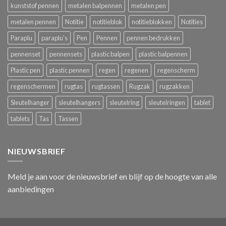
kunststof pennen
metalen balpennen
metalen pen
metalen pennen
Notitie
notitieblok
notitieblokken
Notities
Paraplu
paraplu's
Pen
Pennen
pennen bedrukken
pennenset
pennensets
plastic balpen
plastic balpennen
Plastic pen
plastic pennen
regen
regenen
regenscherm
regenschermen
rugtas
rugtassen
Rugzak
rugzakken
Sleutelhanger
sleutelhangers
sleutelring
sleutelringen
tablet
tablets
Tas
Tassen
NIEUWSBRIEF
Meld je aan voor de nieuwsbrief en blijf op de hoogte van alle
aanbiedingen