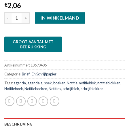
2,06
€
IN WINKELMAND
Artikelnummer:
10690406
Categorie:
Brief- En Schrijfpapier
Tags:
agenda
,
agenda's
,
boek
,
boeken
,
Notitie
,
notitieblok
,
notitieblokken
,
Notitieboek
,
Notitieboeken
,
Notities
,
schrijfblok
,
schrijfblokken
BESCHRIJVING