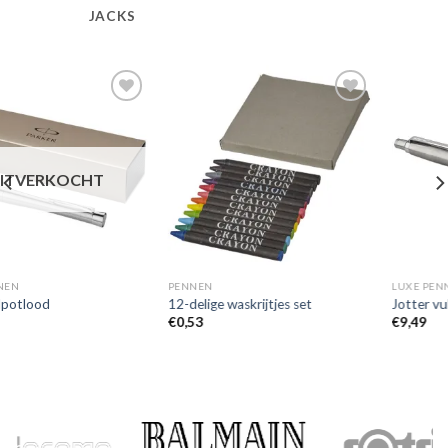
JACKS
Toevoegen
Toevoegen
aan
aan
wenslijst
wenslijst
PENNEN
LUXE PENNEN
12-delige waskrijtjes set
Jotter vulpotlood
€
0,53
€
9,49