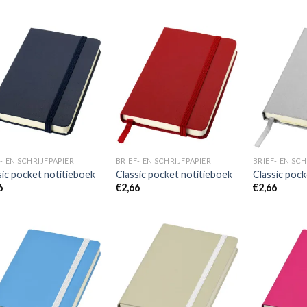
Toevoegen
Toevoegen
aan
aan
wenslijst
wenslijst
- EN SCHRIJFPAPIER
BRIEF- EN SCHRIJFPAPIER
BRIEF- EN SCH
sic pocket notitieboek
Classic pocket notitieboek
Classic pock
6
€
2,66
€
2,66
Toevoegen
Toevoegen
aan
aan
wenslijst
wenslijst