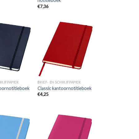
notitieboek
€
7,36
Toevoegen
Toevoegen
aan
aan
wenslijst
wenslijst
RIJFPAPIER
BRIEF- EN SCHRIJFPAPIER
toornotitieboek
Classic kantoornotitieboek
€
4,25
Toevoegen
Toevoegen
aan
aan