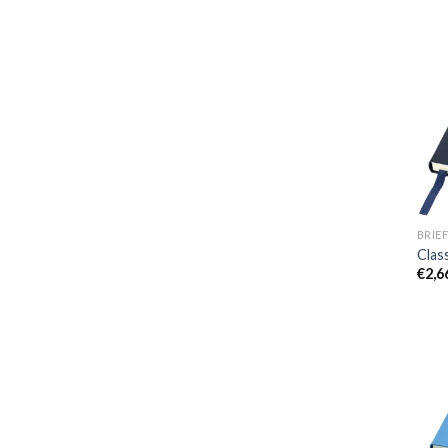
BRIEF
Clas
€
2,6