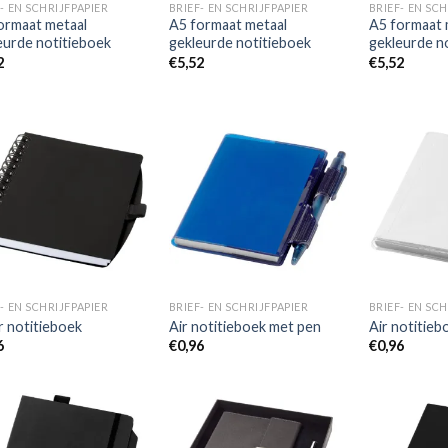
- EN SCHRIJFPAPIER
BRIEF- EN SCHRIJFPAPIER
BRIEF- EN SCH
ormaat metaal
A5 formaat metaal
A5 formaat 
eurde notitieboek
gekleurde notitieboek
gekleurde n
2
€
5,52
€
5,52
Toevoegen
Toevoegen
aan
aan
wenslijst
wenslijst
- EN SCHRIJFPAPIER
BRIEF- EN SCHRIJFPAPIER
BRIEF- EN SCH
r notitieboek
Air notitieboek met pen
Air notitie
6
€
0,96
€
0,96
Toevoegen
Toevoegen