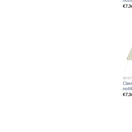
noti
€
7,3
BRIEF
Clas
noti
€
7,3