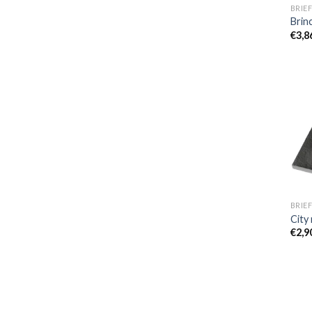
BRIEF
Brin
€
3,8
BRIEF
City
€
2,9