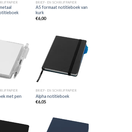
RIJFPAPIER
BRIEF- EN SCHRIJFPAPIER
metaal
A5 formaat notitieboek van
otitieboek
kurk
€
6,00
Toevoegen
Toevoegen
aan
aan
wenslijst
wenslijst
RIJFPAPIER
BRIEF- EN SCHRIJFPAPIER
boek met pen
Alpha notitieboek
€
6,05
Toevoegen
Toevoegen