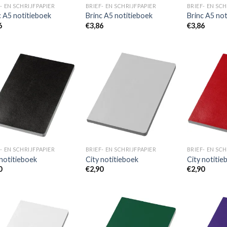
- EN SCHRIJFPAPIER
BRIEF- EN SCHRIJFPAPIER
BRIEF- EN SCH
c A5 notitieboek
Brinc A5 notitieboek
Brinc A5 not
6
€
3,86
€
3,86
Toevoegen
Toevoegen
aan
aan
wenslijst
wenslijst
- EN SCHRIJFPAPIER
BRIEF- EN SCHRIJFPAPIER
BRIEF- EN SCH
 notitieboek
City notitieboek
City notitie
0
€
2,90
€
2,90
Toevoegen
Toevoegen