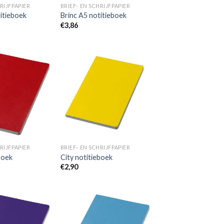
RIJFPAPIER
BRIEF- EN SCHRIJFPAPIER
itieboek
Brinc A5 notitieboek
€
3,86
Toevoegen
Toevoegen
aan
aan
wenslijst
wenslijst
RIJFPAPIER
BRIEF- EN SCHRIJFPAPIER
boek
City notitieboek
€
2,90
Toevoegen
Toevoegen