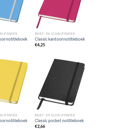
wenslijst
wenslijst
RIJFPAPIER
BRIEF- EN SCHRIJFPAPIER
toornotitieboek
Classic kantoornotitieboek
€
4,25
Toevoegen
Toevoegen
aan
aan
wenslijst
wenslijst
RIJFPAPIER
BRIEF- EN SCHRIJFPAPIER
toornotitieboek
Classic pocket notitieboek
€
2,66