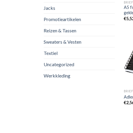
BRIEF
A5 f
Jacks
gekl
€
5,5
Promotieartikelen
Reizen & Tassen
Sweaters & Vesten
Textiel
Uncategorized
Werkkleding
BRIEF
Adle
€
2,5