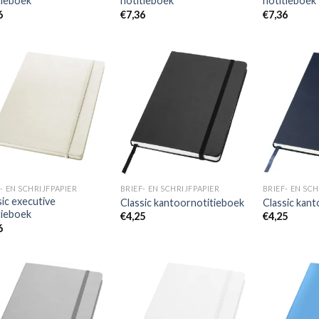
tieboek
notitieboek
notitieboek
6
€
7,36
€
7,36
Toevoegen
Toevoegen
aan
aan
wenslijst
wenslijst
- EN SCHRIJFPAPIER
BRIEF- EN SCHRIJFPAPIER
BRIEF- EN SCH
sic executive
Classic kantoornotitieboek
Classic kan
tieboek
€
4,25
€
4,25
6
Toevoegen
Toevoegen
aan
aan