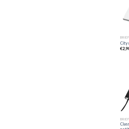
BRIEF
City
€
2,9
BRIEF
Clas