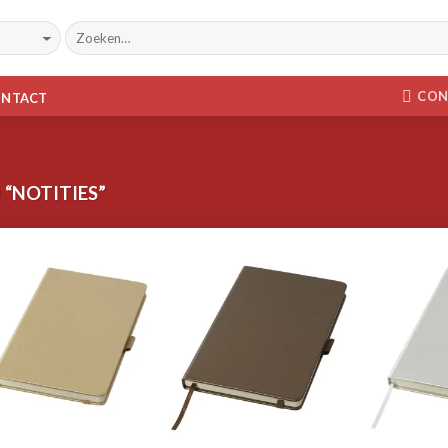
CON
ONTACT
“NOTITIES”
Toevoegen
Toevoegen
aan
aan
wenslijst
wenslijst