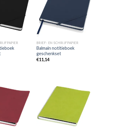
aan
aan
wenslijst
wenslijst
RIJFPAPIER
BRIEF- EN SCHRIJFPAPIER
itieboek
Balmain notitieboek
t
geschenkset
€
11,14
Toevoegen
Toevoegen
aan
aan
wenslijst
wenslijst