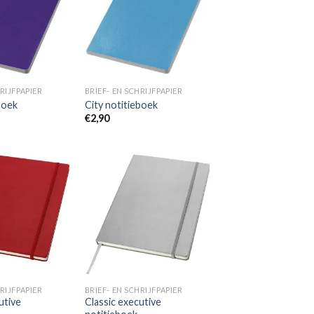
aan
aan
wenslijst
wenslijst
RIJFPAPIER
BRIEF- EN SCHRIJFPAPIER
boek
City notitieboek
€
2,90
Toevoegen
Toevoegen
aan
aan
wenslijst
wenslijst
RIJFPAPIER
BRIEF- EN SCHRIJFPAPIER
utive
Classic executive