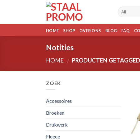
Skip
to
content
HOME
SHOP
OVER ONS
BLOG
FAQ
C
Notities
HOME
PRODUCTEN GETAGGED 
/
ZOEK
Accessoires
Broeken
Drukwerk
Fleece