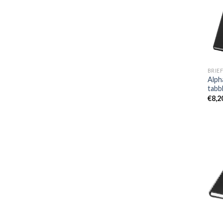
BRIEF
Alph
tabb
€
8,2