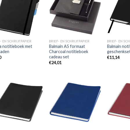
aan
aan
wenslijst
wenslijst
- EN SCHRIJFPAPIER
BRIEF- EN SCHRIJFPAPIER
BRIEF- EN SCH
a notitieboek met
Balmain A5 formaat
Balmain not
laden
Charcoal notitieboek
geschenkse
cadeau set
0
€
11,14
€
24,01
Toevoegen
Toevoegen
aan
aan
wenslijst
wenslijst