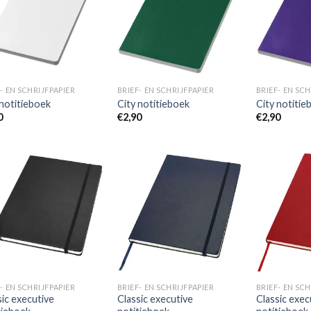
aan
aan
wenslijst
wenslijst
- EN SCHRIJFPAPIER
BRIEF- EN SCHRIJFPAPIER
BRIEF- EN SCH
 notitieboek
City notitieboek
City notitie
0
€
2,90
€
2,90
Toevoegen
Toevoegen
aan
aan
wenslijst
wenslijst
- EN SCHRIJFPAPIER
BRIEF- EN SCHRIJFPAPIER
BRIEF- EN SCH
sic executive
Classic executive
Classic exec