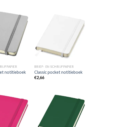
Toevoegen
Toevoegen
aan
aan
wenslijst
wenslijst
RIJFPAPIER
BRIEF- EN SCHRIJFPAPIER
et notitieboek
Classic pocket notitieboek
€
2,66
Toevoegen
Toevoegen
aan
aan
wenslijst
wenslijst