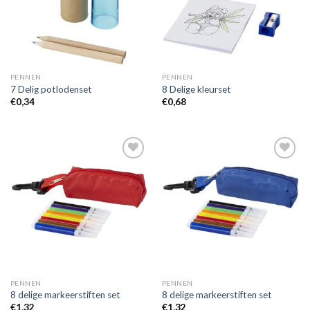
PENNEN
PENNEN
7 Delig potlodenset
8 Delige kleurset
€
0,34
€
0,68
Toevoegen
Toevoegen
aan
aan
wenslijst
wenslijst
PENNEN
PENNEN
8 delige markeerstiften set
8 delige markeerstiften set
€
1,32
€
1,32