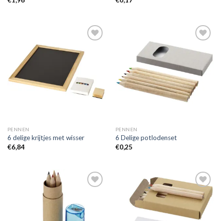
€
1,96
€
0,17
Toevoegen
Toevoegen
aan
aan
wenslijst
wenslijst
PENNEN
PENNEN
6 delige krijtjes met wisser
6 Delige potlodenset
€
6,84
€
0,25
Toevoegen
Toevoegen
aan
aan
wenslijst
wenslijst