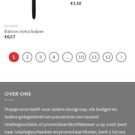
€
1,10
PENNEN
Balston stylus/balpen
€
0,57
1
2
3
4
…
10
11
12
OVER ONS
Staalpromo heeft voor iedere doelgroep, elk budget en
iedere gelegenheid een passend en verrassend
relatiegeschenk of promotieartikel.Wanneer u op zoek bent
naar relatiegeschenken en promotieartikelen, bent u bij ons