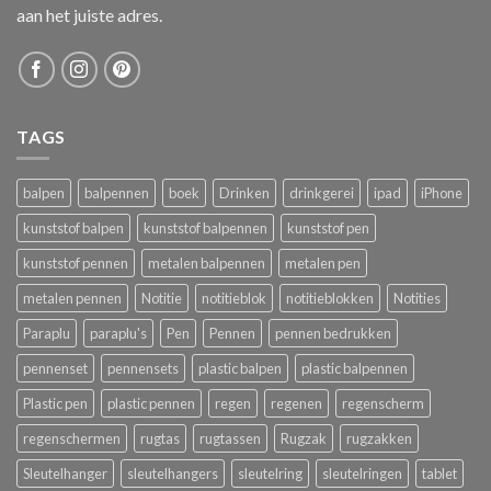
aan het juiste adres.
TAGS
balpen
balpennen
boek
Drinken
drinkgerei
ipad
iPhone
kunststof balpen
kunststof balpennen
kunststof pen
kunststof pennen
metalen balpennen
metalen pen
metalen pennen
Notitie
notitieblok
notitieblokken
Notities
Paraplu
paraplu's
Pen
Pennen
pennen bedrukken
pennenset
pennensets
plastic balpen
plastic balpennen
Plastic pen
plastic pennen
regen
regenen
regenscherm
regenschermen
rugtas
rugtassen
Rugzak
rugzakken
Sleutelhanger
sleutelhangers
sleutelring
sleutelringen
tablet