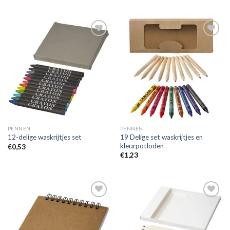
Toevoegen
Toevoegen
aan
aan
wenslijst
wenslijst
PENNEN
PENNEN
19 Delige set waskrijtjes en
12-delige waskrijtjes set
kleurpotloden
€
0,53
€
1,23
Toevoegen
Toevoegen
aan
aan
wenslijst
wenslijst