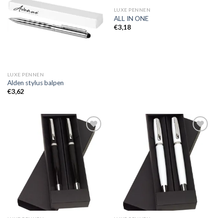
aan
aan
wenslijst
wenslijst
LUXE PENNEN
ALL IN ONE
€
3,18
LUXE PENNEN
Alden stylus balpen
€
3,62
Toevoegen
Toevoegen
aan
aan
wenslijst
wenslijst