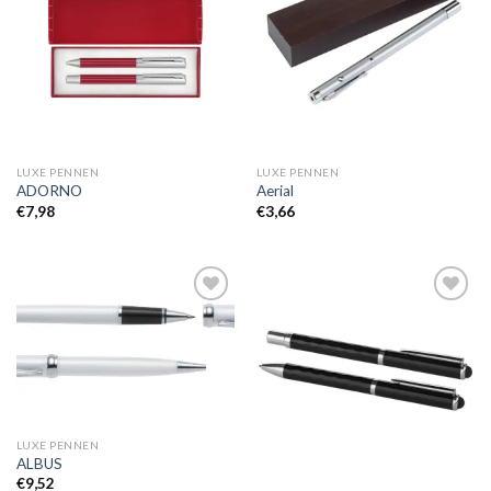
aan
aan
wenslijst
wenslijst
LUXE PENNEN
LUXE PENNEN
ADORNO
Aerial
€
7,98
€
3,66
Toevoegen
Toevoegen
aan
aan
wenslijst
wenslijst
LUXE PENNEN
ALBUS
€
9,52