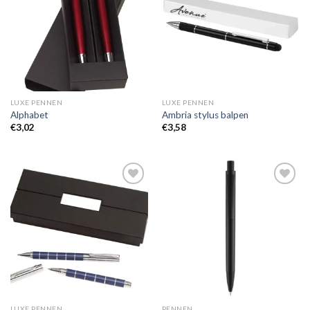
wenslijst
wenslijst
LUXE PENNEN
LUXE PENNEN
Alphabet
Ambria stylus balpen
€
3,02
€
3,58
Toevoegen
Toevoegen
aan
aan
wenslijst
wenslijst
LUXE PENNEN
PENNEN