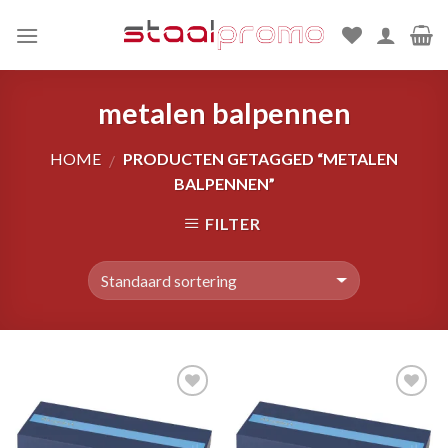
Skip
to
content
metalen balpennen
HOME
PRODUCTEN GETAGGED “METALEN
/
BALPENNEN”
FILTER
Toevoegen
Toevoegen
aan
aan
wenslijst
wenslijst