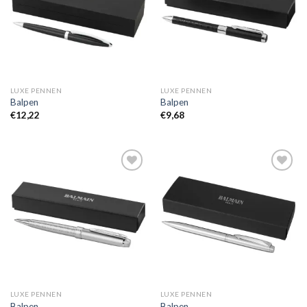
LUXE PENNEN
LUXE PENNEN
Balpen
Balpen
€
12,22
€
9,68
Toevoegen
Toevoegen
aan
aan
wenslijst
wenslijst
LUXE PENNEN
LUXE PENNEN
Balpen
Balpen