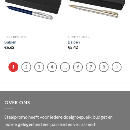
LUXE PENNEN
LUXE PENNEN
Balpen
Balpen
€
6,62
€
5,42
1
2
3
4
…
6
7
8
OVER ONS
Staalpromo heeft voor iedere doelgroep, elk budget en
iedere gelegenheid een passend en verrassend