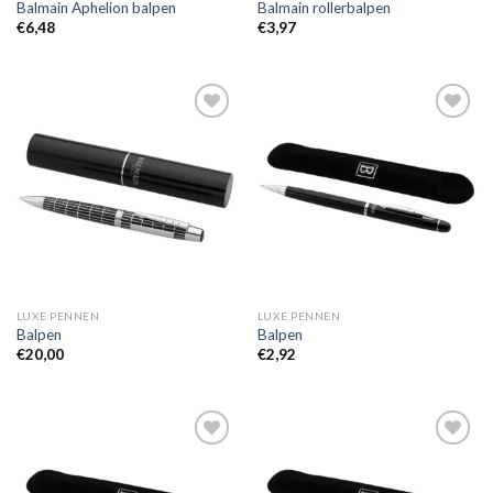
Balmain Aphelion balpen
Balmain rollerbalpen
€
6,48
€
3,97
Toevoegen
Toevoegen
aan
aan
wenslijst
wenslijst
LUXE PENNEN
LUXE PENNEN
Balpen
Balpen
€
20,00
€
2,92
Toevoegen
Toevoegen
aan
aan
wenslijst
wenslijst