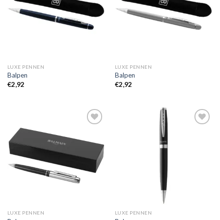
LUXE PENNEN
LUXE PENNEN
Balpen
Balpen
€
2,92
€
2,92
Toevoegen
Toevoegen
aan
aan
wenslijst
wenslijst
LUXE PENNEN
LUXE PENNEN