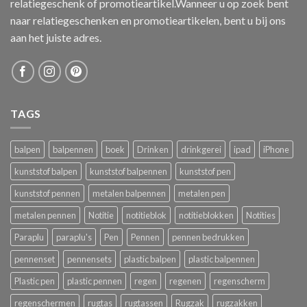
relatiegeschenk of promotieartikel.Wanneer u op zoek bent
naar relatiegeschenken en promotieartikelen, bent u bij ons
aan het juiste adres.
TAGS
balpen
balpennen
boek
Drinken
drinkgerei
ipad
iPhone
kunststof balpen
kunststof balpennen
kunststof pen
kunststof pennen
metalen balpennen
metalen pen
metalen pennen
Notitie
notitieblok
notitieblokken
Notities
Paraplu
paraplu's
Pen
Pennen
pennen bedrukken
pennenset
pennensets
plastic balpen
plastic balpennen
Plastic pen
plastic pennen
regen
regenen
regenscherm
regenschermen
rugtas
rugtassen
Rugzak
rugzakken