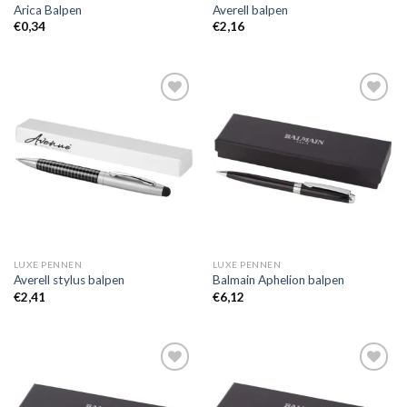
Arica Balpen
Averell balpen
€
0,34
€
2,16
Toevoegen
Toevoegen
aan
aan
wenslijst
wenslijst
LUXE PENNEN
LUXE PENNEN
Averell stylus balpen
Balmain Aphelion balpen
€
2,41
€
6,12
Toevoegen
Toevoegen
aan
aan