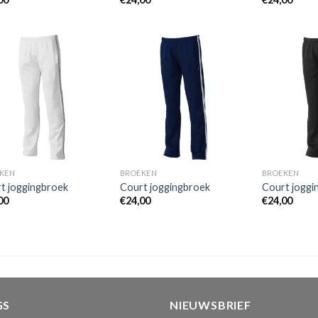
Toevoegen
Toevoegen
aan
aan
wenslijst
wenslijst
KEN
BROEKEN
BROEKEN
t joggingbroek
Court joggingbroek
Court joggi
00
€
24,00
€
24,00
GS
NIEUWSBRIEF