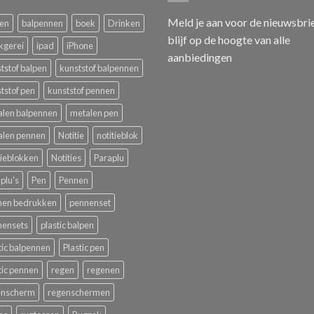
Meld je aan voor de nieuwsbri
pen
balpennen
boek
Drinken
blijf op de hoogte van alle
kgerei
ipad
iPhone
aanbiedingen
tstof balpen
kunststof balpennen
tstof pen
kunststof pennen
alen balpennen
metalen pen
alen pennen
Notitie
notitieblok
tieblokken
Notities
Paraplu
plu's
Pen
Pennen
nen bedrukken
pennenset
nensets
plastic balpen
tic balpennen
Plastic pen
tic pennen
regen
regenen
enscherm
regenschermen