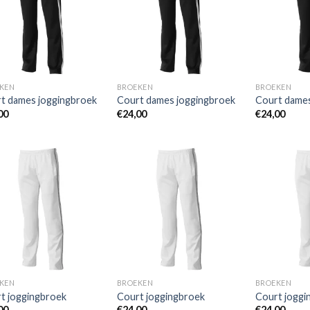
wenslijst
wenslijst
KEN
BROEKEN
BROEKEN
t dames joggingbroek
Court dames joggingbroek
Court dames
00
€
24,00
€
24,00
Toevoegen
Toevoegen
aan
aan
wenslijst
wenslijst
KEN
BROEKEN
BROEKEN
t joggingbroek
Court joggingbroek
Court joggi
00
€
24,00
€
24,00