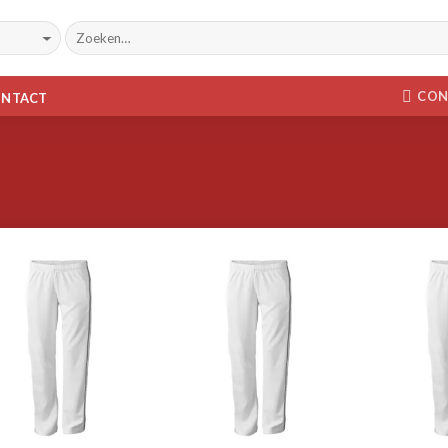
CON
ONTACT
Toevoegen
Toevoegen
aan
aan
wenslijst
wenslijst