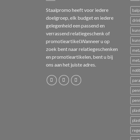
Staalpromo heeft voor iedere
bal
doelgroep, elk budget en iedere
drin
gelegenheid een passend en
kuns
verrassend relatiegeschenk of
kuns
promotieartikel.Wanneer u op
zoek bent naar relatiegeschenken
met
en promotieartikelen, bent u bij
met
ons aan het juiste adres.
noti
para
pen
pen
plas
plas
reg