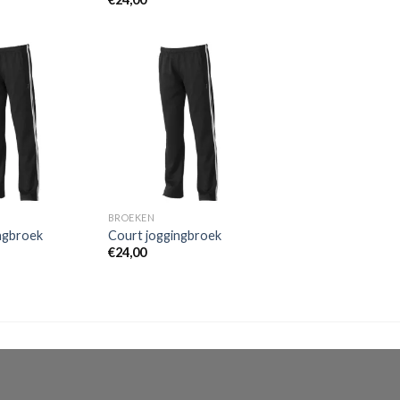
Toevoegen
Toevoegen
aan
aan
wenslijst
wenslijst
BROEKEN
ngbroek
Court joggingbroek
€
24,00