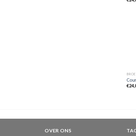
BROE
Cour
€
24,
OVER ONS
TA