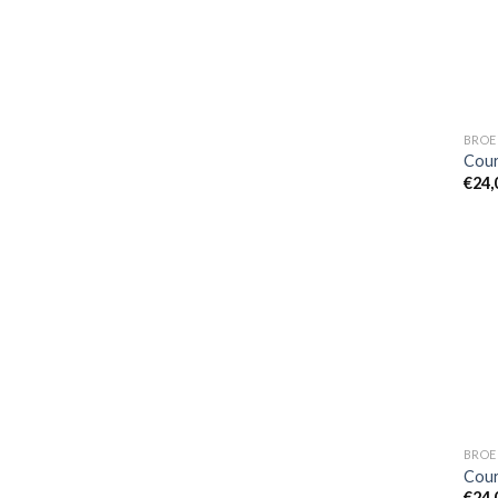
BROE
Cour
€
24,
BROE
Cour
€
24,