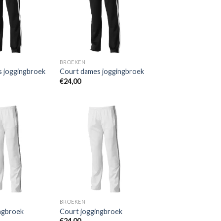
wenslijst
wenslijst
BROEKEN
 joggingbroek
Court dames joggingbroek
€
24,00
Toevoegen
Toevoegen
aan
aan
wenslijst
wenslijst
BROEKEN
ngbroek
Court joggingbroek
€
24,00