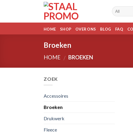
Skip
to
content
HOME
SHOP
OVER ONS
BLOG
FAQ
C
Broeken
HOME
BROEKEN
/
ZOEK
Accessoires
Broeken
Drukwerk
Fleece