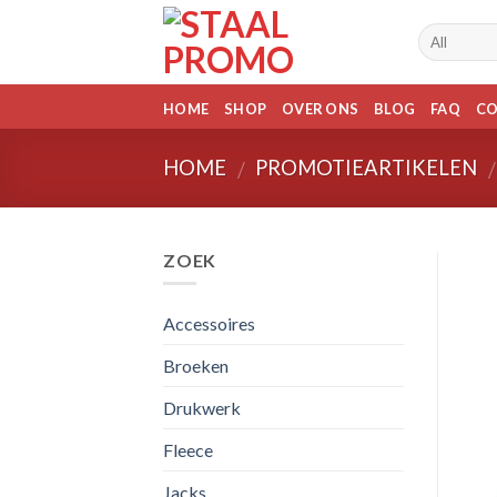
Skip
to
content
HOME
SHOP
OVER ONS
BLOG
FAQ
C
HOME
PROMOTIEARTIKELEN
/
/
ZOEK
Accessoires
Broeken
Drukwerk
Fleece
Jacks