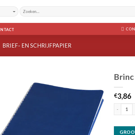
CON
ONTACT
BRIEF- EN SCHRIJFPAPIER
Brinc
Toevoegen
3,86
aan
€
wenslijst