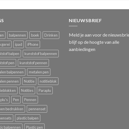
GS
NIEUWSBRIEF
Meld je aan voor de nieuwsbri
pen
balpennen
boek
Drinken
blijf op de hoogte van alle
kgerei
ipad
iPhone
aanbiedingen
tstof balpen
kunststof balpennen
tstof pen
kunststof pennen
alen balpennen
metalen pen
alen pennen
Notitie
notitieblok
tieblokken
Notities
Paraplu
plu's
Pen
Pennen
nen bedrukken
pennenset
nensets
plastic balpen
tic balpennen
Plastic pen