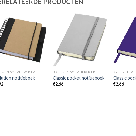
ERELATEERDE PRODUCTEN
Toevoegen
Toevoegen
aan
aan
wenslijst
wenslijst
EF- EN SCHRIJFPAPIER
BRIEF- EN SCHRIJFPAPIER
BRIEF- EN SC
lution notitieboek
Classic pocket notitieboek
Classic poc
92
€
2,66
€
2,66