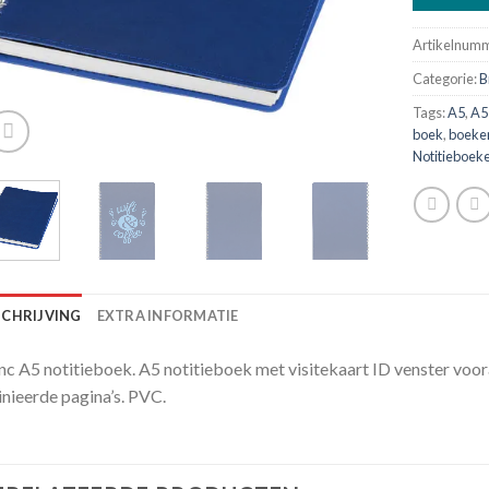
Artikelnum
Categorie:
B
Tags:
A5
,
A5
boek
,
boeke
Notitieboek
SCHRIJVING
EXTRA INFORMATIE
nc A5 notitieboek. A5 notitieboek met visitekaart ID venster voo
inieerde pagina’s. PVC.