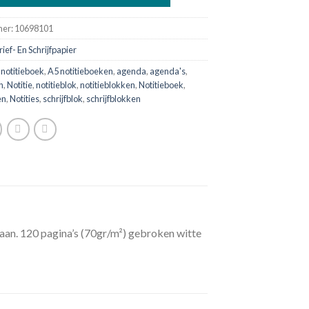
mer:
10698101
rief- En Schrijfpapier
 notitieboek
,
A5 notitieboeken
,
agenda
,
agenda's
,
n
,
Notitie
,
notitieblok
,
notitieblokken
,
Notitieboek
,
en
,
Notities
,
schrijfblok
,
schrijfblokken
raan. 120 pagina’s (70gr/m²) gebroken witte