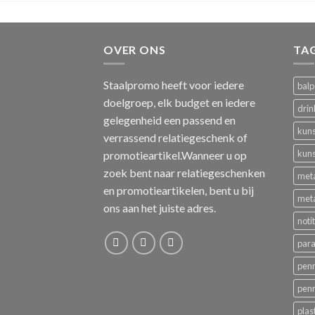
OVER ONS
TA
Staalpromo heeft voor iedere
bal
doelgroep, elk budget en iedere
drin
gelegenheid een passend en
kuns
verrassend relatiegeschenk of
kuns
promotieartikel.Wanneer u op
zoek bent naar relatiegeschenken
met
en promotieartikelen, bent u bij
met
ons aan het juiste adres.
noti
para
pen
pen
plas