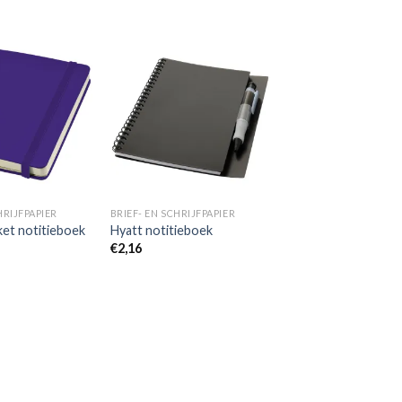
Toevoegen
Toevoegen
aan
aan
wenslijst
wenslijst
HRIJFPAPIER
BRIEF- EN SCHRIJFPAPIER
ket notitieboek
Hyatt notitieboek
€
2,16