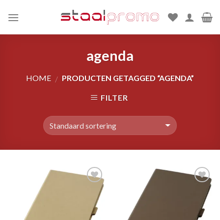
Skip
to
content
agenda
HOME
PRODUCTEN GETAGGED “AGENDA”
/
FILTER
Toevoegen
Toevoegen
aan
aan
wenslijst
wenslijst