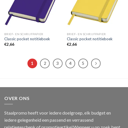
BRIEF- EN SCHRIJFPAPIER
BRIEF- EN SCHRIJFPAPIER
Classic pocket notitieboek
Classic pocket notitieboek
€
2,66
€
2,66
1
2
3
4
5
OVER ONS
Staalpromo heeft voor iedere doelgroep, elk budget en
iedere gelegenheid een passend en verrassend
relatiegeschenk of promotieartikel.Wanneer u op zoek bent