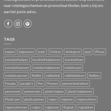
naar relatiegeschenken en promotieartikelen, bent u bij ons
aan het juiste adres.
TAGS
balpen
balpennen
boek
Drinken
drinkgerei
ipad
iPhone
kunststof balpen
kunststof balpennen
kunststof pen
kunststof pennen
metalen balpennen
metalen pen
metalen pennen
Notitie
notitieblok
notitieblokken
Notities
Paraplu
paraplu's
Pen
Pennen
pennen bedrukken
pennenset
pennensets
plastic balpen
plastic balpennen
Plastic pen
plastic pennen
regen
regenen
regenscherm
regenschermen
rugtas
rugtassen
Rugzak
rugzakken