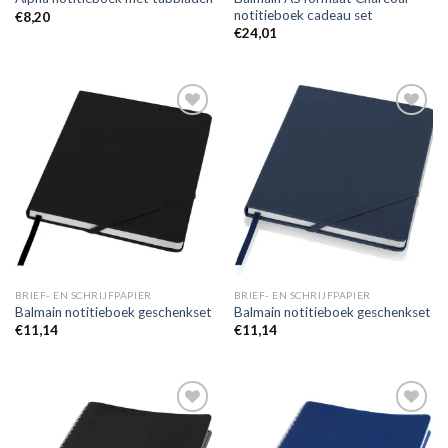
notitieboek cadeau set
€
8,20
€
24,01
Toevoegen
Toevoegen
aan
aan
wenslijst
wenslijst
BRIEF- EN SCHRIJFPAPIER
BRIEF- EN SCHRIJFPAPIER
Balmain notitieboek geschenkset
Balmain notitieboek geschenkset
€
11,14
€
11,14
Toevoegen
Toevoegen
aan
aan