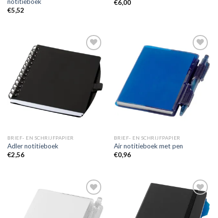
notitieboek
€
6,00
€
5,52
Toevoegen
Toevoegen
aan
aan
wenslijst
wenslijst
BRIEF- EN SCHRIJFPAPIER
BRIEF- EN SCHRIJFPAPIER
Adler notitieboek
Air notitieboek met pen
€
2,56
€
0,96
Toevoegen
Toevoegen
aan
aan
wenslijst
wenslijst