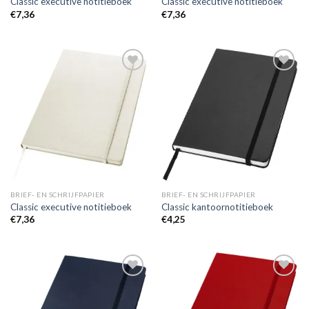
Classic executive notitieboek
Classic executive notitieboek
€
7,36
€
7,36
Toevoegen
Toevoegen
aan
aan
wenslijst
wenslijst
BRIEF- EN SCHRIJFPAPIER
BRIEF- EN SCHRIJFPAPIER
Classic executive notitieboek
Classic kantoornotitieboek
€
7,36
€
4,25
Toevoegen
Toevoegen
aan
aan
wenslijst
wenslijst