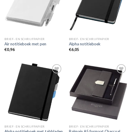
BRIEF- EN SCHRIJFPAPIER
BRIEF- EN SCHRIJFPAPIER
Air notitieboek met pen
Alpha notitieboek
€
0,96
€
6,05
Toevoegen
Toevoegen
aan
aan
wenslijst
wenslijst
BRIEF- EN SCHRIJFPAPIER
BRIEF- EN SCHRIJFPAPIER
Balmain A5 formaat Charcoal
Alpha notitieboek met tabbladen