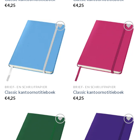
€
4,25
€
4,25
Toevoegen
Toevoegen
aan
aan
wenslijst
wenslijst
BRIEF- EN SCHRIJFPAPIER
BRIEF- EN SCHRIJFPAPIER
Classic kantoornotitieboek
Classic kantoornotitieboek
€
4,25
€
4,25
Toevoegen
Toevoegen
aan
aan
wenslijst
wenslijst