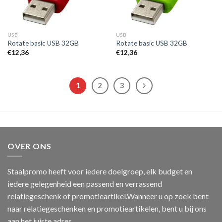
USB
USB
Rotate basic USB 32GB
Rotate basic USB 32GB
€
12,36
€
12,36
1
2
3
OVER ONS
Staalpromo heeft voor iedere doelgroep, elk budget en
iedere gelegenheid een passend en verrassend
relatiegeschenk of promotieartikel.Wanneer u op zoek bent
naar relatiegeschenken en promotieartikelen, bent u bij ons
aan het juiste adres.