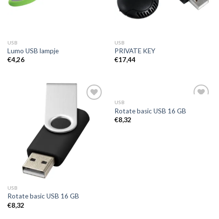
USB
USB
Lumo USB lampje
PRIVATE KEY
€
4,26
€
17,44
USB
Toevoegen
Toevoegen
Rotate basic USB 16 GB
aan
aan
€
8,32
wenslijst
wenslijst
USB
Rotate basic USB 16 GB
€
8,32