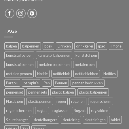
TAGS
balpen
balpennen
boek
Drinken
drinkgerei
ipad
iPhone
kunststof balpen
kunststof balpennen
kunststof pen
kunststof pennen
metalen balpennen
metalen pen
metalen pennen
Notitie
notitieblok
notitieblokken
Notities
Paraplu
paraplu's
Pen
Pennen
pennen bedrukken
pennenset
pennensets
plastic balpen
plastic balpennen
Plastic pen
plastic pennen
regen
regenen
regenscherm
regenschermen
rugtas
rugtassen
Rugzak
rugzakken
Sleutelhanger
sleutelhangers
sleutelring
sleutelringen
tablet