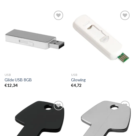
Toevoegen
Toevoegen
aan
aan
wenslijst
wenslijst
USB
USB
Glide USB 8GB
Glowing
€
12,34
€
4,72
Toevoegen
Toevoegen
aan
aan
wenslijst
wenslijst