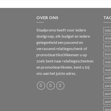
OVER ONS
TA
Staalpromo heeft voor iedere
bal
doelgroep, elk budget en iedere
drin
gelegenheid een passend en
kuns
verrassend relatiegeschenk of
kuns
promotieartikel.Wanneer u op
zoek bent naar relatiegeschenken
met
en promotieartikelen, bent u bij
met
ons aan het juiste adres.
noti
para
pen
pen
plas