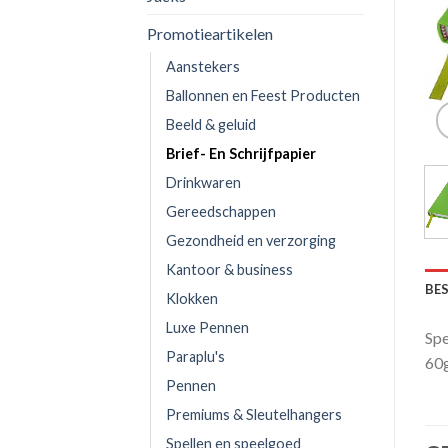
Promotieartikelen
Aanstekers
Ballonnen en Feest Producten
Beeld & geluid
Brief- En Schrijfpapier
Drinkwaren
Gereedschappen
Gezondheid en verzorging
Kantoor & business
BE
Klokken
Luxe Pennen
Spe
Paraplu's
60g
Pennen
Premiums & Sleutelhangers
Spellen en speelgoed