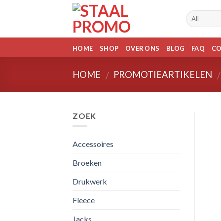
Skip
to
content
HOME
SHOP
OVER ONS
BLOG
FAQ
C
HOME
PROMOTIEARTIKELEN
/
/
ZOEK
Accessoires
Broeken
Drukwerk
Fleece
Jacks