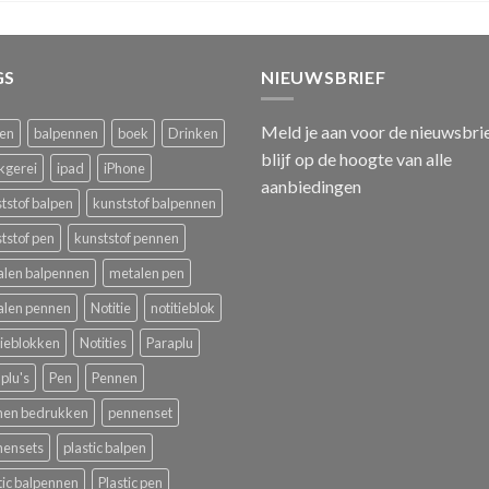
GS
NIEUWSBRIEF
Meld je aan voor de nieuwsbri
pen
balpennen
boek
Drinken
blijf op de hoogte van alle
kgerei
ipad
iPhone
aanbiedingen
tstof balpen
kunststof balpennen
tstof pen
kunststof pennen
alen balpennen
metalen pen
alen pennen
Notitie
notitieblok
tieblokken
Notities
Paraplu
plu's
Pen
Pennen
nen bedrukken
pennenset
nensets
plastic balpen
tic balpennen
Plastic pen