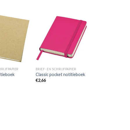
Toevoegen
Toevoegen
aan
aan
wenslijst
wenslijst
HRIJFPAPIER
BRIEF- EN SCHRIJFPAPIER
itieboek
Classic pocket notitieboek
€
2,66