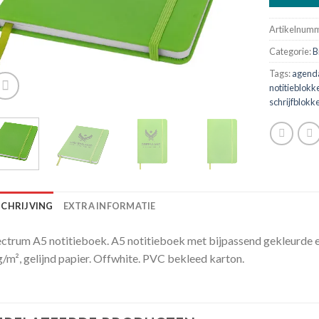
Artikelnum
Categorie:
B
Tags:
agend
notitieblokk
schrijfblokk
SCHRIJVING
EXTRA INFORMATIE
ctrum A5 notitieboek. A5 notitieboek met bijpassend gekleurde elas
/m², gelijnd papier. Offwhite. PVC bekleed karton.