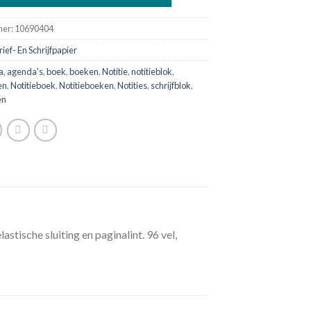
mer:
10690404
rief- En Schrijfpapier
a
,
agenda's
,
boek
,
boeken
,
Notitie
,
notitieblok
,
en
,
Notitieboek
,
Notitieboeken
,
Notities
,
schrijfblok
,
en
tische sluiting en paginalint. 96 vel,