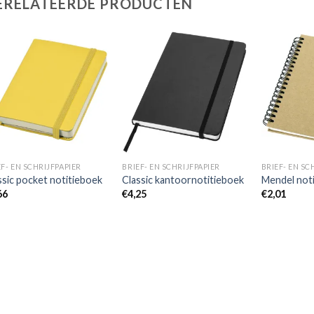
ERELATEERDE PRODUCTEN
Toevoegen
Toevoegen
aan
aan
wenslijst
wenslijst
EF- EN SCHRIJFPAPIER
BRIEF- EN SCHRIJFPAPIER
BRIEF- EN SC
ssic pocket notitieboek
Classic kantoornotitieboek
Mendel not
66
€
4,25
€
2,01