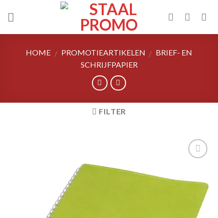
Skip
to
content
HOME
PROMOTIEARTIKELEN
BRIEF- EN
/
/
SCHRIJFPAPIER
FILTER
Toevoegen
aan
wenslijst