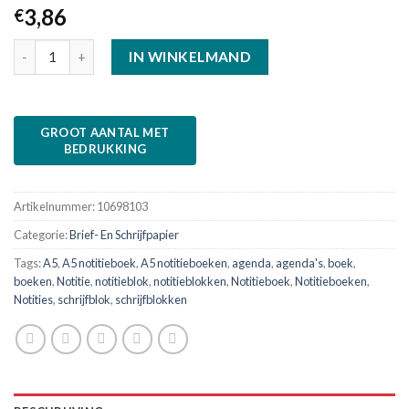
3,86
€
IN WINKELMAND
Artikelnummer:
10698103
Categorie:
Brief- En Schrijfpapier
Tags:
A5
,
A5 notitieboek
,
A5 notitieboeken
,
agenda
,
agenda's
,
boek
,
boeken
,
Notitie
,
notitieblok
,
notitieblokken
,
Notitieboek
,
Notitieboeken
,
Notities
,
schrijfblok
,
schrijfblokken