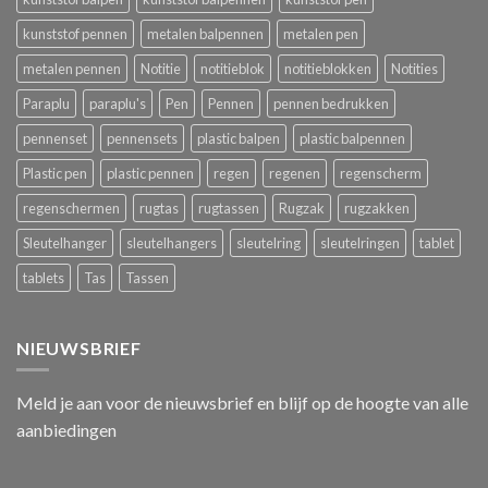
kunststof pennen
metalen balpennen
metalen pen
metalen pennen
Notitie
notitieblok
notitieblokken
Notities
Paraplu
paraplu's
Pen
Pennen
pennen bedrukken
pennenset
pennensets
plastic balpen
plastic balpennen
Plastic pen
plastic pennen
regen
regenen
regenscherm
regenschermen
rugtas
rugtassen
Rugzak
rugzakken
Sleutelhanger
sleutelhangers
sleutelring
sleutelringen
tablet
tablets
Tas
Tassen
NIEUWSBRIEF
Meld je aan voor de nieuwsbrief en blijf op de hoogte van alle
aanbiedingen