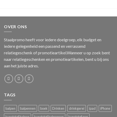
OVER ONS
Staalpromo heeft voor iedere doelgroep, elk budget en
iedere gelegenheid een passend en verrassend
relatiegeschenk of promotieartikel.Wanneer u op zoek bent
naar relatiegeschenken en promotieartikelen, bent u bij ons
aan het juiste adres.
TAGS
balpen
balpennen
boek
Drinken
drinkgerei
ipad
iPhone
kunststof balpen
kunststof balpennen
kunststof pen