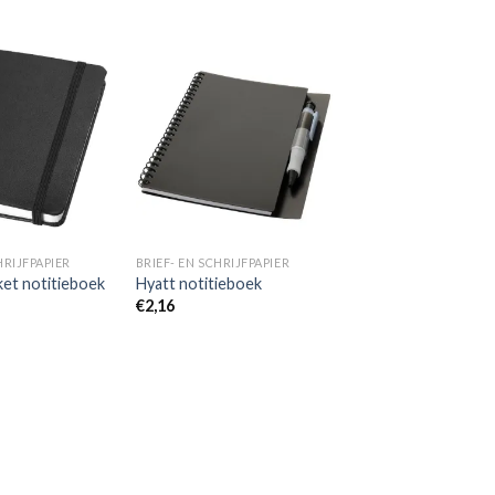
Toevoegen
Toevoegen
aan
aan
wenslijst
wenslijst
HRIJFPAPIER
BRIEF- EN SCHRIJFPAPIER
ket notitieboek
Hyatt notitieboek
€
2,16