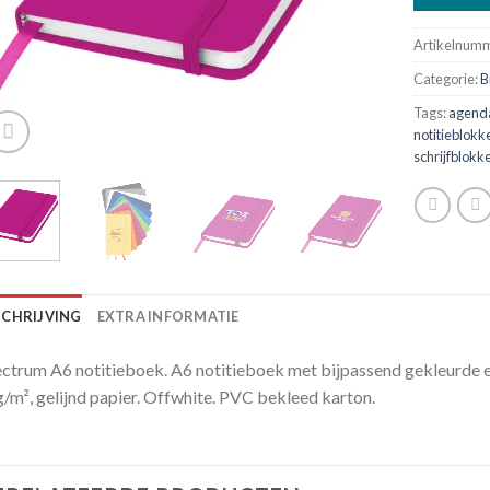
Artikelnum
Categorie:
B
Tags:
agend
notitieblokk
schrijfblokk
SCHRIJVING
EXTRA INFORMATIE
ctrum A6 notitieboek. A6 notitieboek met bijpassend gekleurde elas
/m², gelijnd papier. Offwhite. PVC bekleed karton.