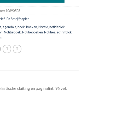
mer:
10690508
rief- En Schrijfpapier
a
,
agenda's
,
boek
,
boeken
,
Notitie
,
notitieblok
,
en
,
Notitieboek
,
Notitieboeken
,
Notities
,
schrijfblok
,
en
tische sluiting en paginalint. 96 vel,