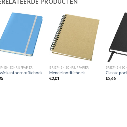
ERELATEERDE PRODUCTEN
Toevoegen
Toevoegen
aan
aan
wenslijst
wenslijst
EF- EN SCHRIJFPAPIER
BRIEF- EN SCHRIJFPAPIER
BRIEF- EN SC
ssic kantoornotitieboek
Mendel notitieboek
Classic poc
25
€
2,01
€
2,66