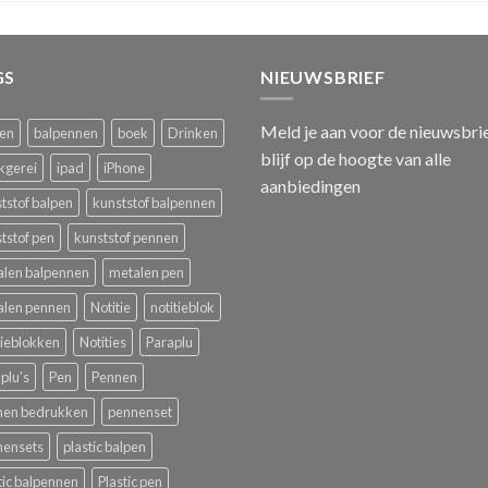
GS
NIEUWSBRIEF
Meld je aan voor de nieuwsbri
pen
balpennen
boek
Drinken
blijf op de hoogte van alle
kgerei
ipad
iPhone
aanbiedingen
tstof balpen
kunststof balpennen
tstof pen
kunststof pennen
alen balpennen
metalen pen
alen pennen
Notitie
notitieblok
tieblokken
Notities
Paraplu
plu's
Pen
Pennen
nen bedrukken
pennenset
nensets
plastic balpen
tic balpennen
Plastic pen