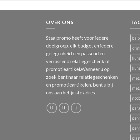
OVER ONS
TA
Staalpromo heeft voor iedere
bal
doelgroep, elk budget en iedere
drin
gelegenheid een passend en
kuns
verrassend relatiegeschenk of
kuns
promotieartikel.Wanneer u op
zoek bent naar relatiegeschenken
met
en promotieartikelen, bent u bij
met
ons aan het juiste adres.
noti
para
pen
pen
plas