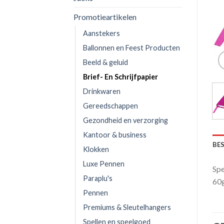
Promotieartikelen
Aanstekers
Ballonnen en Feest Producten
Beeld & geluid
Brief- En Schrijfpapier
Drinkwaren
Gereedschappen
Gezondheid en verzorging
Kantoor & business
BE
Klokken
Luxe Pennen
Spe
Paraplu's
60g
Pennen
Premiums & Sleutelhangers
Spellen en speelgoed