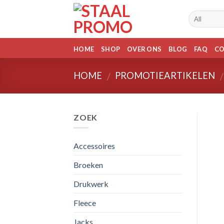
Skip
to
content
HOME
SHOP
OVER ONS
BLOG
FAQ
C
HOME
PROMOTIEARTIKELEN
/
/
ZOEK
Accessoires
Broeken
Drukwerk
Fleece
Jacks