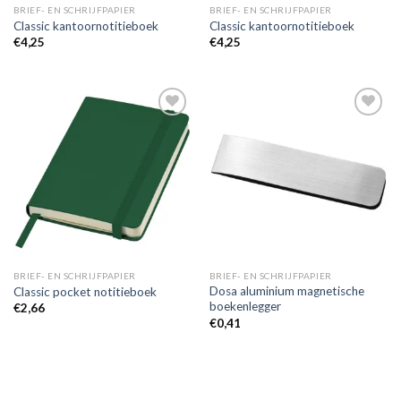
BRIEF- EN SCHRIJFPAPIER
BRIEF- EN SCHRIJFPAPIER
Classic kantoornotitieboek
Classic kantoornotitieboek
€
4,25
€
4,25
Toevoegen
Toevoegen
aan
aan
wenslijst
wenslijst
BRIEF- EN SCHRIJFPAPIER
BRIEF- EN SCHRIJFPAPIER
Dosa aluminium magnetische
Classic pocket notitieboek
boekenlegger
€
2,66
€
0,41