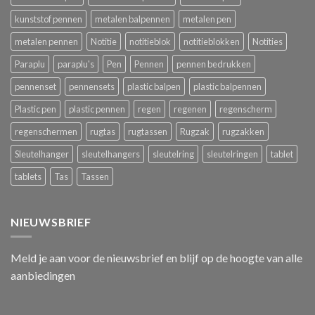
kunststof pennen
metalen balpennen
metalen pen
metalen pennen
Notitie
notitieblok
notitieblokken
Notities
Paraplu
paraplu's
Pen
Pennen
pennen bedrukken
pennenset
pennensets
plastic balpen
plastic balpennen
Plastic pen
plastic pennen
regen
regenen
regenscherm
regenschermen
rugtas
rugtassen
Rugzak
rugzakken
Sleutelhanger
sleutelhangers
sleutelring
sleutelringen
tablet
tablets
Tas
Tassen
NIEUWSBRIEF
Meld je aan voor de nieuwsbrief en blijf op de hoogte van alle
aanbiedingen