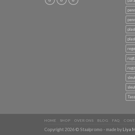
para
pen
pen
plas
plas
reg
rugt
rug
sleu
sleu
Tas
HOME
SHOP
OVER ONS
BLOG
FAQ
CONT
Copyright 2026 © Staalpromo - made by
Liya 