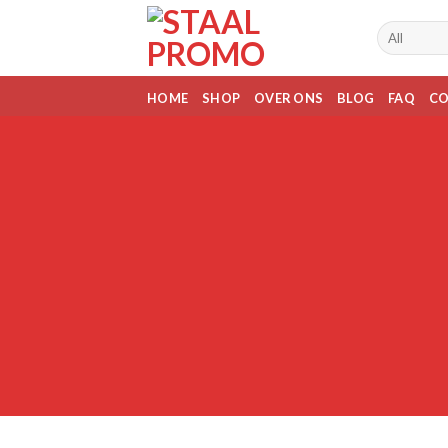
Skip
to
content
HOME
SHOP
OVER ONS
BLOG
FAQ
C