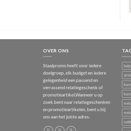
OVER ONS
TA
Staalpromo heeft voor iedere
bal
doelgroep, elk budget en iedere
drin
gelegenheid een passend en
kuns
verrassend relatiegeschenk of
kuns
promotieartikel.Wanneer u op
zoek bent naar relatiegeschenken
met
en promotieartikelen, bent u bij
met
ons aan het juiste adres.
noti