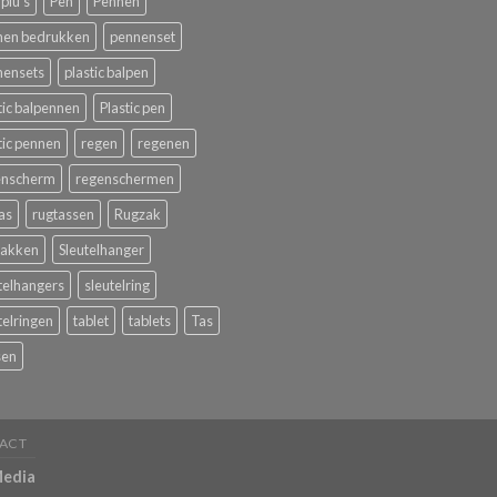
plu's
Pen
Pennen
nen bedrukken
pennenset
nensets
plastic balpen
tic balpennen
Plastic pen
tic pennen
regen
regenen
enscherm
regenschermen
as
rugtassen
Rugzak
zakken
Sleutelhanger
telhangers
sleutelring
telringen
tablet
tablets
Tas
sen
ACT
Media