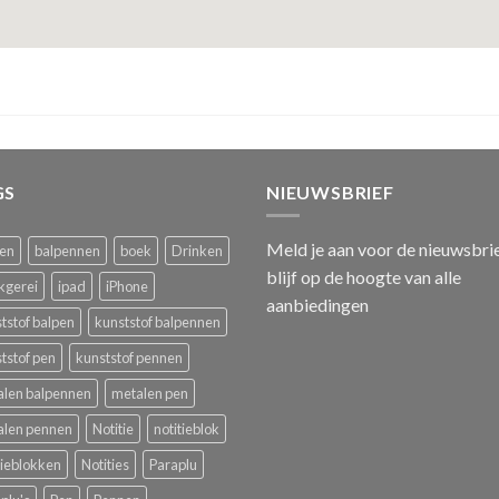
GS
NIEUWSBRIEF
Meld je aan voor de nieuwsbri
pen
balpennen
boek
Drinken
blijf op de hoogte van alle
kgerei
ipad
iPhone
aanbiedingen
tstof balpen
kunststof balpennen
tstof pen
kunststof pennen
alen balpennen
metalen pen
alen pennen
Notitie
notitieblok
tieblokken
Notities
Paraplu