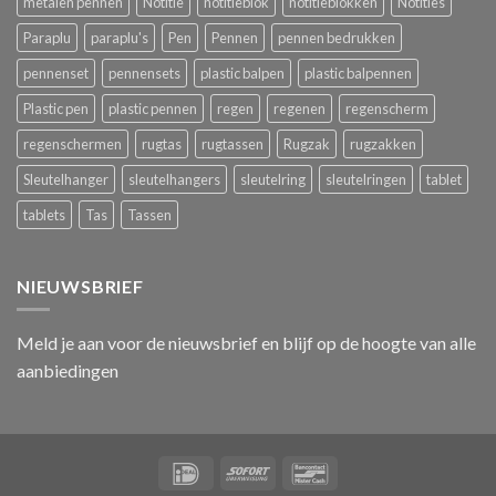
metalen pennen
Notitie
notitieblok
notitieblokken
Notities
Paraplu
paraplu's
Pen
Pennen
pennen bedrukken
pennenset
pennensets
plastic balpen
plastic balpennen
Plastic pen
plastic pennen
regen
regenen
regenscherm
regenschermen
rugtas
rugtassen
Rugzak
rugzakken
Sleutelhanger
sleutelhangers
sleutelring
sleutelringen
tablet
tablets
Tas
Tassen
NIEUWSBRIEF
Meld je aan voor de nieuwsbrief en blijf op de hoogte van alle
aanbiedingen